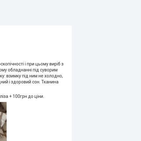
копічності і при цьому виріб з
кому обладнанні під суворим
ку: взимку під ним не холодно,
ний і здоровий сон. Тканина
іза + 100грн до ціни.