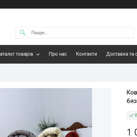
аталог товарів
Про нас
Контакти
Доставка та 
Ков
бяз
1 