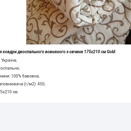
 ковдри двоспального вовняного з овчини 175х210 см Gold:
 Україна;
воспальне;
нини: 100% бавовна;
аповнювача (г/м2): 450;
75х210 см.