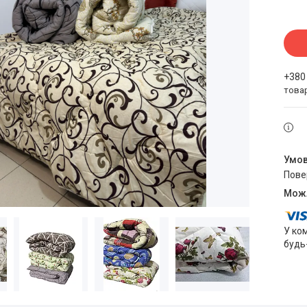
+380
това
пов
У ко
будь