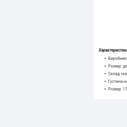
Характеристики
Виробник:
Розмір: д
Склад тка
Густина н
Розмір: 1