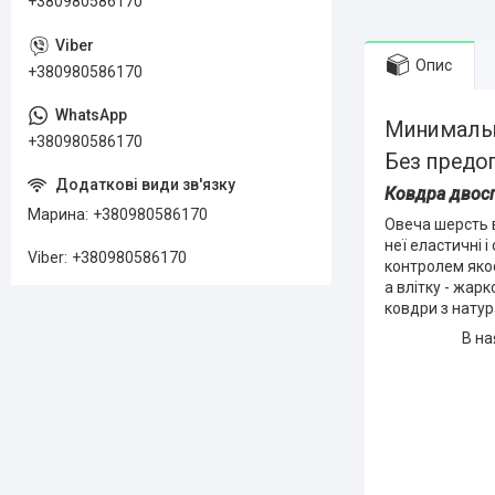
+380980586170
Опис
+380980586170
Минимальн
+380980586170
Без предо
Ковдра двосп
Марина
+380980586170
Овеча шерсть в
неї еластичні 
Viber
+380980586170
контролем якос
а влітку - жар
ковдри з натур
В на