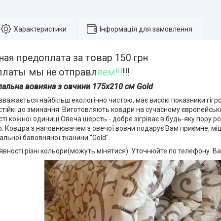
Характеристики
Інформація для замовлення
ая предоплата за товар 150 грн
платы мы не отправл
яем!!!
!!!
альна вовняна з овчини 175х210 см Gold
важається найбільш екологічно чистою, має високі показники гігрос
і стійкі до зминання. Виготовляють ковдри на сучасному європейсь
ті кожної одиниці.Овеча шерсть - добре зігріває в будь-яку пору ро
ко. Ковдра з наповнювачем з овечої вовни подарує Вам приємне, міц
альної бавовняної тканини "Gold".
явності різні кольори(можуть мінятися). Уточнюйте по телефону. Вал