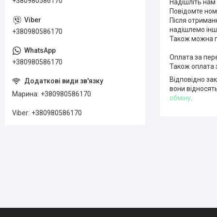
+380980586170
Надішліть нам 
Повідомте номе
Після отриманн
надішлемо інши
+380980586170
Також можна по
Оплата за пере
+380980586170
Також оплата з
Відповідно за
вони відносять
Марина
+380980586170
обміну
.
Viber
+380980586170