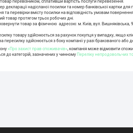
товар перевізником, сплативши вартість послуги перевезення.

р декларації надісланої посилки та номер банківської картки для п
я та перевірки вмісту посилки на відповідність умовам повернення
й товар протягом трьох робочих дні.

вернути товар за фізичною  адресою: м. Київ, вул. Вишняківська, 9
силку товару здійснюється за рахунок покупця у випадку, якщо клієн
а пересилку здійснюється з боку компанії у разі бракованого або 
кону
«Про захист прав споживачів»
, компанія може відмовити спожив
ся до категорій, зазначених у чинному
Переліку непродовольчих то