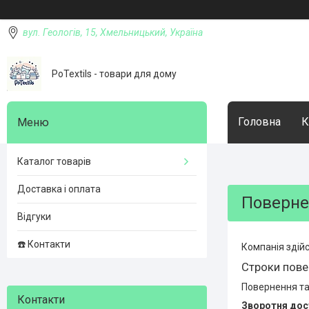
вул. Геологів, 15, Хмельницький, Україна
PoTextils - товари для дому
Головна
К
Каталог товарів
Доставка і оплата
Поверне
Відгуки
☎️ Контакти
Компанія здійс
Строки пове
Повернення та
Зворотня дос