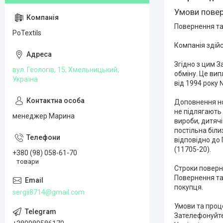
Умови повер
Повернення та 
PoTextils
Компанія здійс
Згідно з цим З
вул. Геологів, 15, Хмельницький,
обміну. Це вип
Україна
від 1994 року №
Доповнення ном
не підлягають 
менеджер Марина
вироби, дитячі
постільна біли
відповідно до 
(11705-20).

+380 (98) 058-61-70
товари
Строки поверне
Повернення та
покупця.

sergii8714@gmail.com
Умови та проце
Зателефонуйте