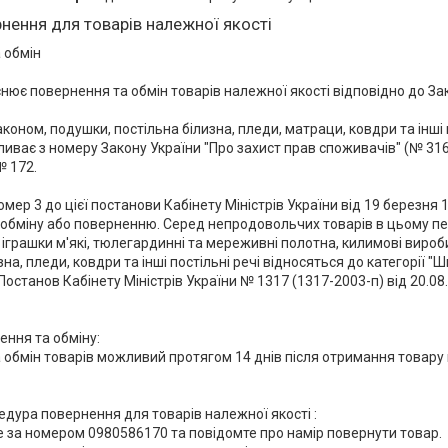
нення для товарів належної якості
обмін

нює повернення та обмін товарів належної якості відповідно до Зак
аконом, подушки, постільна білизна, пледи, матраци, ковдри та інші
ливає з номеру Закону України "Про захист прав споживачів" (№ 3161-
 172.

ер 3 до цієї постанови Кабінету Міністрів України від 19 березня 1
обміну або поверненню. Серед непродовольчих товарів в цьому перел
 іграшки м'які, тюлегардинні та мереживні полотна, килимові вироб
зна, пледи, ковдри та інші постільні речі відносяться до категорії "
Постанов Кабінету Міністрів України № 1317 (1317-2003-п) від 20.08.2
ння та обміну:

 обмін товарів можливий протягом 14 днів після отримання товару 
дура повернення для товарів належної якості :

 за номером 0980586170 та повідомте про намір повернути товар.
