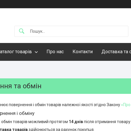
аталог товарів
Про нас
Контакти
Доставка та 
ння та обмін
нює повернення і обмін товарів належної якості згідно Закону
«Про
рнення і обміну
 обмін товарів можливий протягом
14 днів
після отримання товару
тавка товарів
здійснюється за рахунок покупця.