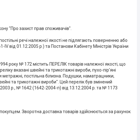
ону "Про захист прав споживачів".

 постільні речі належної якості не підлягають поверненню або 
IV від 01.12.2005 р.) та Постанови Кабінету Міністрів України 
994 року № 172 містить ПЕРЕЛІК товарів належної якості, що 
іку вказані швейні та трикотажні вироби, пухо-пір'яні 
и метражні, постільна білизна. Подушки, наматрацники, 
Швейні та трикотажні вироби". Цей перелік був змінений 
003 р., № 1642 (1642-2004-п) від 13.12.2004 р. та № 1173 
покупцем. Зворотна доставка товарів здійснюється за рахунок 