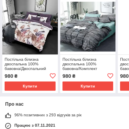
Постільна білизна
Постільна білизна
Пост
двоспальна 100%
двоспальна 100%
дво
бавовна/Двоспальний
бавовна/Комплект
баво
комплект постільної
постільної білизни бязь
пост
980
980
980
₴
₴
білизни Бязь gold люкс
Голд Люкс Лист
Голд
Купити
Купити
Про нас
96% позитивних з 293 відгуків за рік
Працює з 07.11.2021