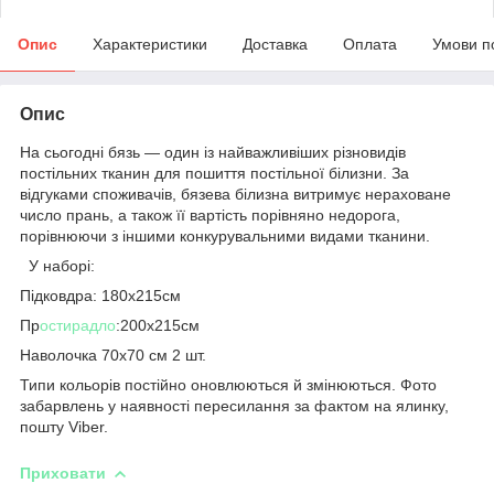
Опис
Характеристики
Доставка
Оплата
Умови п
Опис
На сьогодні бязь — один із найважливіших різновидів
постільних тканин для пошиття постільної білизни. За
відгуками споживачів, бязева білизна витримує нераховане
число прань, а також її вартість порівняно недорога,
порівнюючи з іншими конкурувальними видами тканини.
У наборі:
Підковдра: 180х215см
Пр
остирадло
:200х215см
Наволочка 70х70 см 2 шт.
Типи кольорів постійно оновлюються й змінюються. Фото
забарвлень у наявності пересилання за фактом на ялинку,
пошту Viber.
Приховати