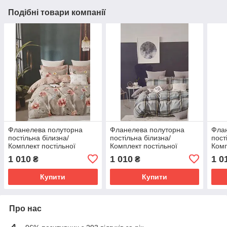
Подібні товари компанії
Фланелева полуторна
Фланелева полуторна
Фла
постільна білизна/
постільна білизна/
пост
Комплект постільної
Комплект постільної
Комп
білизни/постільна білизна
білизни/постільна білизна
біли
1 010
1 010
1 0
₴
₴
біли
Купити
Купити
Про нас