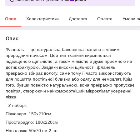
Опис
Характеристики
Доставка
Оплата
Умови п
Опис
Фланель — це натуральна бавовняна тканина з м'яким
природним начосом. Цей тип тканини вирізняється
підвищеною щільністю, а також м'якістю й дуже приємною на
дотик фактурою. Завдяки високій щільності, фланель
прекрасно вбирає вологу, саме тому її часто використовують
для пошиття постільної білизни або одягу для немовлят. Крім
того, бувши повністю натуральною, вона прекрасно пропускає
повітря, створюючи найкомфортніший мікроклімат усередині
ліжка.
У наборі:
Підковдра: 150х210см
Простирадло: 180х220см
Наволочка 50х70 см 2 шт.