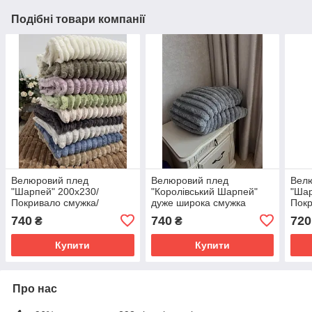
Подібні товари компанії
Велюровий плед
Велюровий плед
Вел
"Шарпей" 200х230/
"Королівський Шарпей"
"Шар
Покривало смужка/
дуже широка смужка
Покр
Велюрове покривало
200х220/Покривало
Велю
740
740
720
₴
₴
смужка/Велюрове
покр
покривало
коль
Купити
Купити
Про нас