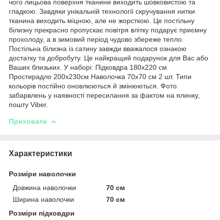
чого лицьова поверхня тканини виходить шовковистою та
гладкою. Завдяки унікальній технології скручування нитки
тканина виходить міцною, але не жорсткою. Це постільну
білизну прекрасно пропускає повітря влітку подарує приємну
прохолоду, а в зимовий період чудово збереже тепло.
Постільна білизна із сатину завжди вважалося ознакою
достатку та добробуту. Це найкращий подарунок для Вас або
Ваших близьких. У наборі: Підковдра 180х220 см
Простирадло 200х230см Наволочка 70х70 см 2 шт. Типи
кольорів постійно оновлюються й змінюються. Фото
забарвлень у наявності пересилання за фактом на ялинку,
пошту Viber.
Приховати
Характеристики
Розміри наволочки
Довжина наволочки
70 см
Ширина наволочки
70 см
Розміри підковдри