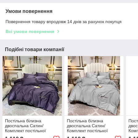
Умови повернення
Повернення товару впродовж 14 днів за рахунок покупця
Всі умови повернення
Подібні товари компанії
Постільна білизна
Постільна білизна
Пост
двоспальна Сатин/
двоспальна Сатин/
двос
Комплект постільної
Комплект постільної
Комп
білизни з вишивкою
білизни з вишивкою
біли