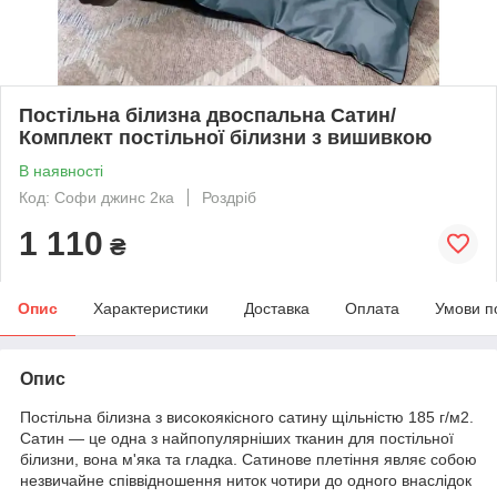
Постільна білизна двоспальна Сатин/
Комплект постільної білизни з вишивкою
В наявності
Код: Софи джинс 2ка
Роздріб
1 110
₴
Опис
Характеристики
Доставка
Оплата
Умови п
Опис
Постільна білизна з високоякісного сатину щільністю 185 г/м2.
Сатин — це одна з найпопулярніших тканин для постільної
білизни, вона м'яка та гладка. Сатинове плетіння являє собою
незвичайне співвідношення ниток чотири до одного внаслідок