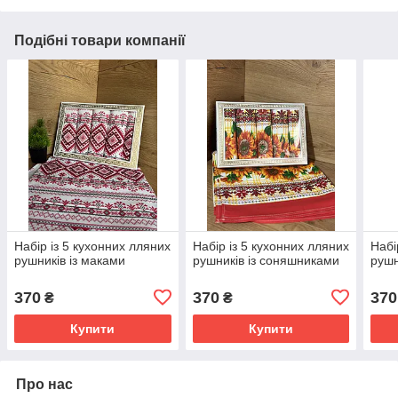
Подібні товари компанії
Набір із 5 кухонних лляних
Набір із 5 кухонних лляних
Набі
рушників із маками
рушників із соняшниками
рушн
370
370
370
₴
₴
Купити
Купити
Про нас