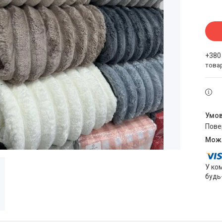
+380
това
пов
У ко
будь