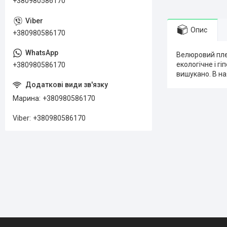
+380980586170
Опис
+380980586170
Велюровий пле
екологічне і г
+380980586170
вишукано. В на
Марина
+380980586170
Viber
+380980586170