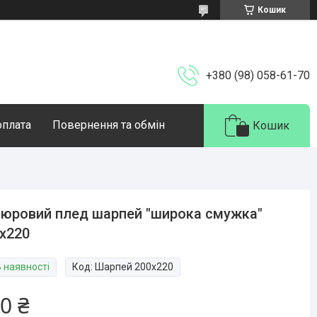
Кошик
+380 (98) 058-61-70
оплата
Повернення та обмін
Кошик
юровий плед шарпей "широка смужка"
х220
В наявності
Код:
Шарпей 200х220
0 ₴