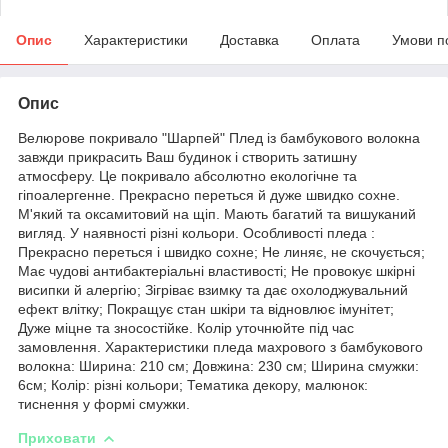
Опис
Характеристики
Доставка
Оплата
Умови п
Опис
Велюрове покривало "Шарпей" Плед із бамбукового волокна
завжди прикрасить Ваш будинок і створить затишну
атмосферу. Це покривало абсолютно екологічне та
гіпоалергенне. Прекрасно переться й дуже швидко сохне.
М'який та оксамитовий на щіп. Мають багатий та вишуканий
вигляд. У наявності різні кольори. Особливості пледа :
Прекрасно переться і швидко сохне; Не линяє, не скочується;
Має чудові антибактеріальні властивості; Не провокує шкірні
висипки й алергію; Зігріває взимку та дає охолоджувальний
ефект влітку; Покращує стан шкіри та відновлює імунітет;
Дуже міцне та зносостійке. Колір уточнюйте під час
замовлення. Характеристики пледа махрового з бамбукового
волокна: Ширина: 210 см; Довжина: 230 см; Ширина смужки:
6см; Колір: різні кольори; Тематика декору, малюнок:
тиснення у формі смужки.
Приховати