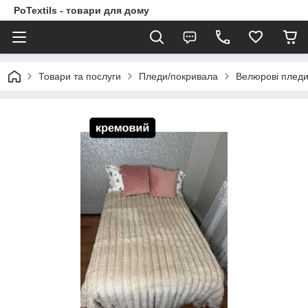
PoTextils - товари для дому
Товари та послуги
Пледи/покривала
Велюрові плед