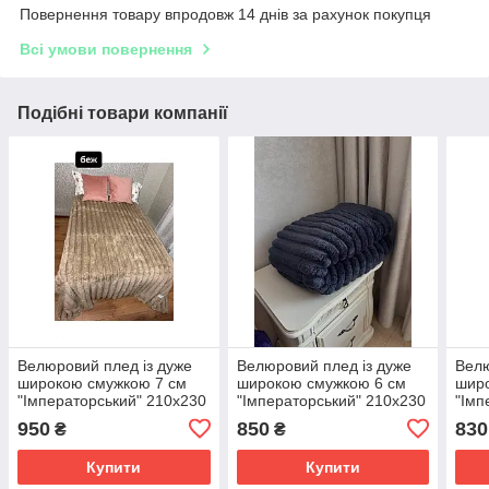
Повернення товару впродовж 14 днів за рахунок покупця
Всі умови повернення
Подібні товари компанії
Велюровий плед із дуже
Велюровий плед із дуже
Велю
широкою смужкою 7 см
широкою смужкою 6 см
шир
"Імператорський" 210х230
"Імператорський" 210х230
"Імп
950
850
830
₴
₴
Купити
Купити