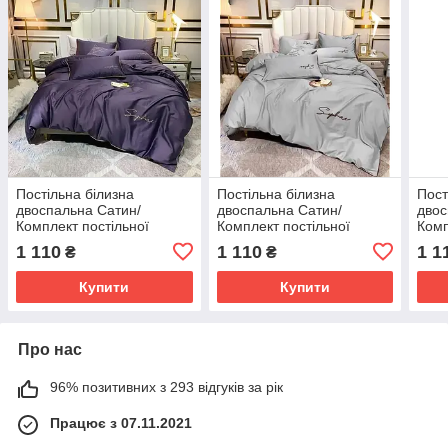
Постільна білизна
Постільна білизна
Пост
двоспальна Сатин/
двоспальна Сатин/
двос
Комплект постільної
Комплект постільної
Комп
білизни з вишивкою
білизни з вишивкою
біли
1 110
1 110
1 1
₴
₴
Купити
Купити
Про нас
96% позитивних з 293 відгуків за рік
Працює з 07.11.2021