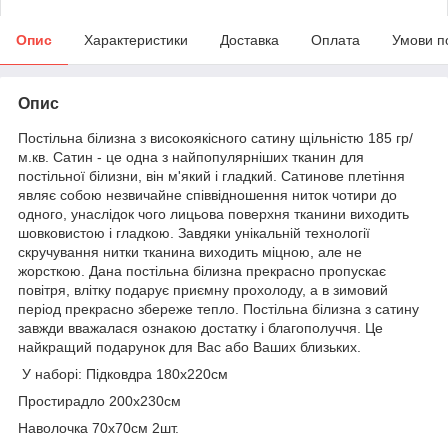
Опис
Характеристики
Доставка
Оплата
Умови п
Опис
Постільна білизна з високоякісного сатину щільністю 185 гр/
м.кв. Сатин - це одна з найпопулярніших тканин для
постільної білизни, він м'який і гладкий. Сатинове плетіння
являє собою незвичайне співвідношення ниток чотири до
одного, унаслідок чого лицьова поверхня тканини виходить
шовковистою і гладкою. Завдяки унікальній технології
скручування нитки тканина виходить міцною, але не
жорсткою. Дана постільна білизна прекрасно пропускає
повітря, влітку подарує приємну прохолоду, а в зимовий
період прекрасно збереже тепло. Постільна білизна з сатину
завжди вважалася ознакою достатку і благополуччя. Це
найкращий подарунок для Вас або Ваших близьких.
У наборі: Підковдра 180х220см
Простирадло 200х230см
Наволочка 70х70см 2шт.