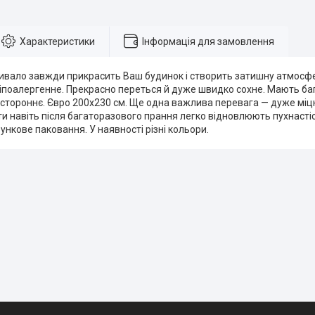
Характеристики
Інформація для замовлення
ивало завжди прикрасить Ваш будинок і створить затишну атмосф
гіпоалергенне. Прекрасно переться й дуже швидко сохне. Мають ба
стороннє. Євро 200х230 см. Ще одна важлива перевага — дуже міцн
и навіть після багаторазового прання легко відновлюють пухнастіст
рункове паковання. У наявності різні кольори.