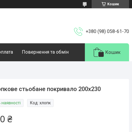
Кошик
+380 (98) 058-61-70
оплата
Повернення та обмін
Кошик
пкове стьобане покривало 200х230
В наявності
Код:
хлопк
0 ₴