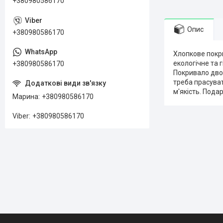
+380980586170
Опис
+380980586170
Хлопкове покр
екологічне та 
+380980586170
Покривало дво
треба прасуват
м'якість. Пода
Марина
+380980586170
Viber
+380980586170