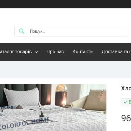
аталог товарів
Про нас
Контакти
Доставка та 
Хло
96