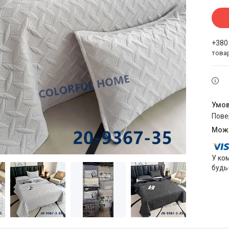
+380
това
пов
У ко
будь