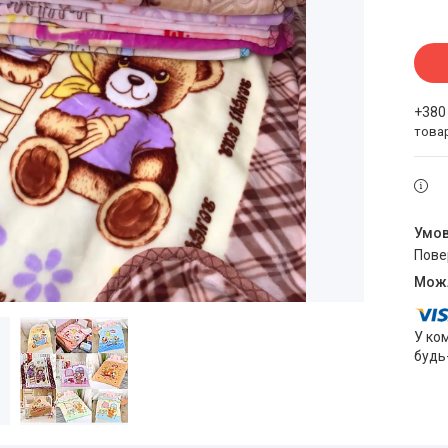
+380
това
пов
У ко
будь