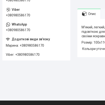
+380980586170
Опис
+380980586170
М'який, легкий
+380980586170
підсвіткою для
своїми яскрав
Розмір: 100х11
Марина
+380980586170
Кольори уточн
Viber
+380980586170