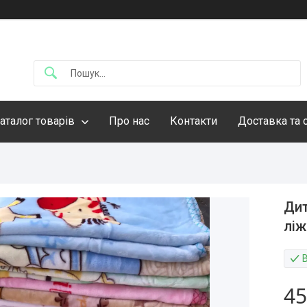
аталог товарів
Про нас
Контакти
Доставка та 
Дит
ліж
45