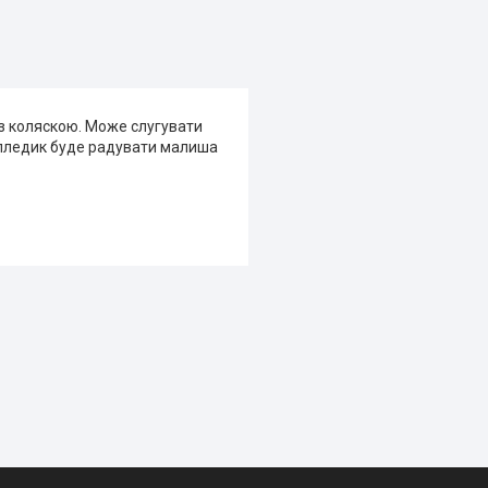
 з коляскою. Може слугувати
й пледик буде радувати малиша