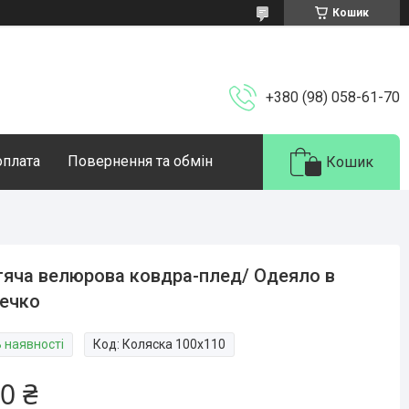
Кошик
+380 (98) 058-61-70
оплата
Повернення та обмін
Кошик
яча велюрова ковдра-плед/ Одеяло в
ечко
В наявності
Код:
Коляска 100х110
0 ₴