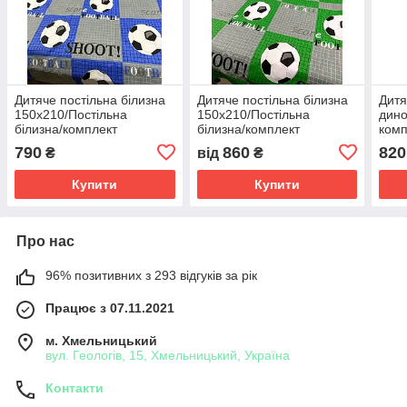
Дитяче постільна білизна
Дитяче постільна білизна
Дитя
150х210/Постільна
150х210/Постільна
дино
білизна/комплект
білизна/комплект
комп
постільної білизни з
постільної білизни з
пост
790
860
820
₴
від
₴
м'ячами
м'ячами
бав
Купити
Купити
Про нас
96% позитивних з 293 відгуків за рік
Працює з 07.11.2021
м. Хмельницький
вул. Геологів, 15, Хмельницький, Україна
Контакти