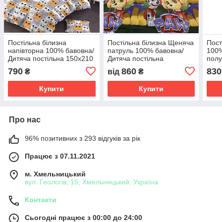
Постільна білизна
Постільна білизна Щеняча
Пост
напівторна 100% бавовна/
патруль 100% бавовна/
100%
Дитяча постільна 150х210
Дитяча постільна
полу
150х210см
пост
790
860
830
₴
від
₴
Купити
Купити
Про нас
96% позитивних з 293 відгуків за рік
Працює з 07.11.2021
м. Хмельницький
вул. Геологів, 15, Хмельницький, Україна
Контакти
Сьогодні працює з 00:00 до 24:00