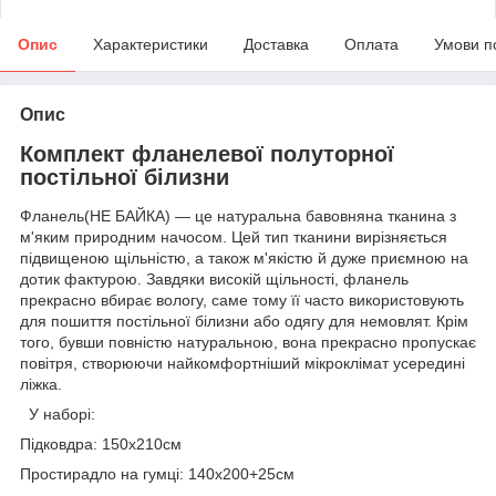
Опис
Характеристики
Доставка
Оплата
Умови п
Опис
Комплект фланелевої полуторної
постільної білизни
Фланель(НЕ БАЙКА) — це натуральна бавовняна тканина з
м'яким природним начосом. Цей тип тканини вирізняється
підвищеною щільністю, а також м'якістю й дуже приємною на
дотик фактурою. Завдяки високій щільності, фланель
прекрасно вбирає вологу, саме тому її часто використовують
для пошиття постільної білизни або одягу для немовлят. Крім
того, бувши повністю натуральною, вона прекрасно пропускає
повітря, створюючи найкомфортніший мікроклімат усередині
ліжка.
У наборі:
Підковдра: 150х210см
Простирадло на гумці: 140х200+25см