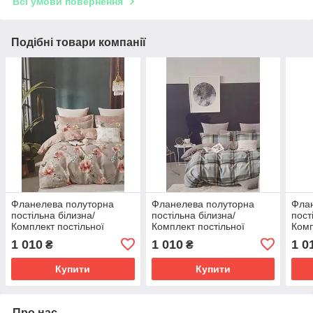
Всі умови повернення
Подібні товари компанії
Фланелева полуторна
Фланелева полуторна
Фла
постільна білизна/
постільна білизна/
пост
Комплект постільної
Комплект постільної
Комп
білизни/постільна білизна
білизни/постільна білизна
біли
1 010
1 010
1 0
₴
₴
біли
Купити
Купити
Про нас