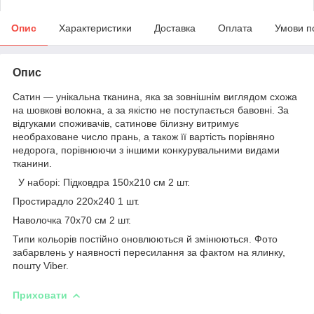
Опис
Характеристики
Доставка
Оплата
Умови п
Опис
Сатин — унікальна тканина, яка за зовнішнім виглядом схожа
на шовкові волокна, а за якістю не поступається бавовні. За
відгуками споживачів, сатинове білизну витримує
необраховане число прань, а також її вартість порівняно
недорога, порівнюючи з іншими конкурувальними видами
тканини.
У наборі: Підковдра 150х210 см 2 шт.
Простирадло 220х240 1 шт.
Наволочка 70х70 см 2 шт.
Типи кольорів постійно оновлюються й змінюються. Фото
забарвлень у наявності пересилання за фактом на ялинку,
пошту Viber.
Приховати