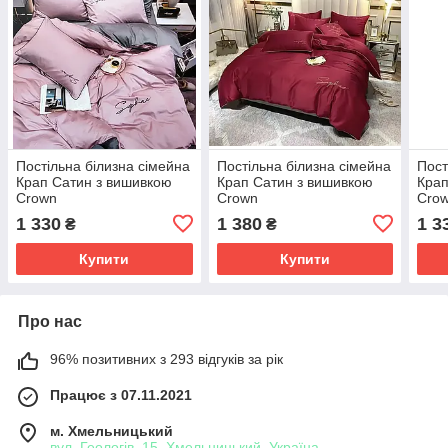
Постільна білизна сімейна
Постільна білизна сімейна
Пост
Крап Сатин з вишивкою
Крап Сатин з вишивкою
Крап
Crown
Crown
Cro
1 330
1 380
1 3
₴
₴
Купити
Купити
Про нас
96% позитивних з 293 відгуків за рік
Працює з 07.11.2021
м. Хмельницький
вул. Геологів, 15, Хмельницький, Україна