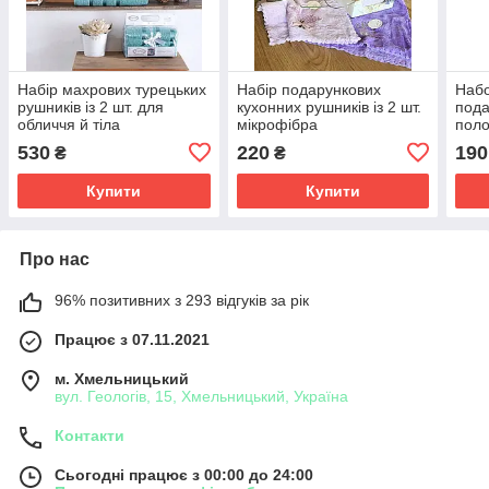
Набір махрових турецьких
Набір подарункових
Набо
рушників із 2 шт. для
кухонних рушників із 2 шт.
пода
обличчя й тіла
мікрофібра
поло
дра
530
220
190
₴
₴
Купити
Купити
Про нас
96% позитивних з 293 відгуків за рік
Працює з 07.11.2021
м. Хмельницький
вул. Геологів, 15, Хмельницький, Україна
Контакти
Сьогодні працює з 00:00 до 24:00