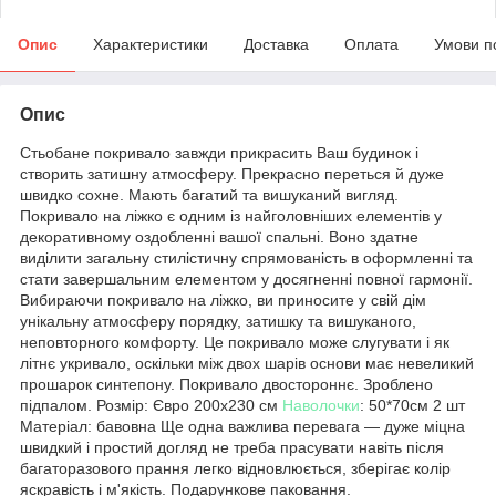
Опис
Характеристики
Доставка
Оплата
Умови п
Опис
Стьобане покривало завжди прикрасить Ваш будинок і
створить затишну атмосферу. Прекрасно переться й дуже
швидко сохне. Мають багатий та вишуканий вигляд.
Покривало на ліжко є одним із найголовніших елементів у
декоративному оздобленні вашої спальні. Воно здатне
виділити загальну стилістичну спрямованість в оформленні та
стати завершальним елементом у досягненні повної гармонії.
Вибираючи покривало на ліжко, ви приносите у свій дім
унікальну атмосферу порядку, затишку та вишуканого,
неповторного комфорту. Це покривало може слугувати і як
літнє укривало, оскільки між двох шарів основи має невеликий
прошарок синтепону. Покривало двостороннє. Зроблено
підпалом. Розмір: Євро 200х230 см
Наволочки
: 50*70см 2 шт
Матеріал: бавовна Ще одна важлива перевага — дуже міцна
швидкий і простий догляд не треба прасувати навіть після
багаторазового прання легко відновлюється, зберігає колір
яскравість і м'якість. Подарункове паковання.