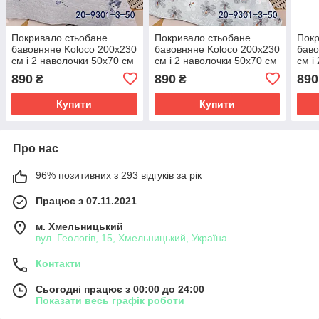
Покривало стьобане
Покривало стьобане
Покр
бавовняне Koloco 200x230
бавовняне Koloco 200x230
баво
см і 2 наволочки 50х70 см
см і 2 наволочки 50х70 см
см і
на ліжко
на ліжко
на л
890
890
890
₴
₴
Купити
Купити
Про нас
96% позитивних з 293 відгуків за рік
Працює з 07.11.2021
м. Хмельницький
вул. Геологів, 15, Хмельницький, Україна
Контакти
Сьогодні працює з 00:00 до 24:00
Показати весь графік роботи