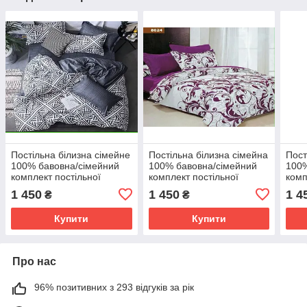
Постільна білизна сімейне
Постільна білизна сімейна
Пост
100% бавовна/сімейний
100% бавовна/сімейний
100%
комплект постільної
комплект постільної
комп
білизни Бязь gold люкс
білизни Бязь gold люкс
біли
1 450
1 450
1 4
₴
₴
Купити
Купити
Про нас
96% позитивних з 293 відгуків за рік