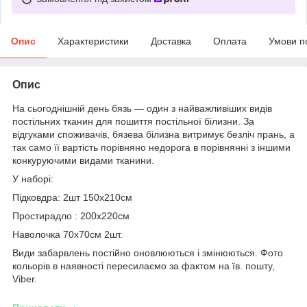
Опис
Характеристики
Доставка
Оплата
Умови п
Опис
На сьогоднішній день бязь — один з найважливіших видів
постільних тканин для пошиття постільної білизни. За
відгуками споживачів, бязева білизна витримує безліч прань, а
так само її вартість порівняно недорога в порівнянні з іншими
конкуруючими видами тканини.
У наборі:
Підковдра: 2шт 150х210см
Простирадло : 200х220см
Наволочка 70х70см 2шт.
Види забарвлень постійно оновлюються і змінюються. Фото
кольорів в наявності пересилаємо за фактом на їв. пошту,
Viber.