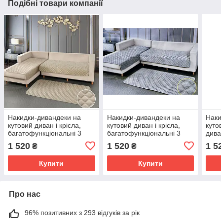
Подібні товари компанії
Накидки-дивандеки на
Накидки-дивандеки на
Наки
кутовий диван і крісла,
кутовий диван і крісла,
куто
багатофункціональні 3
багатофункціональні 3
дива
полотна
полотна
бага
1 520
1 520
1 5
₴
₴
Купити
Купити
Про нас
96% позитивних з 293 відгуків за рік