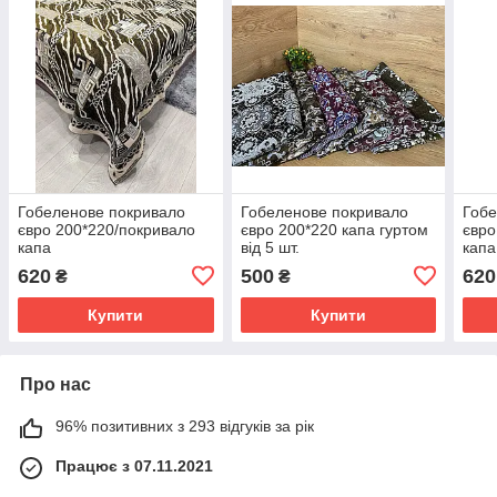
Гобеленове покривало
Гобеленове покривало
Гобе
євро 200*220/покривало
євро 200*220 капа гуртом
євро
капа
від 5 шт.
капа
620
500
620
₴
₴
Купити
Купити
Про нас
96% позитивних з 293 відгуків за рік
Працює з 07.11.2021