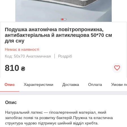
Подушка анатомічна повітропроникна,
антибактеріальна й антиклещова 50*70 см
для сну
Немає в наявності
Код: 50х70 Анатомичная
Роздріб
810
₴
Опис
Характеристики
Доставка
Оплата
Умови п
Опис
Натуральний латекс — гіпоалергенний матеріал, який
запобігає появі та розвитку бактерій.Пружна та еластична
структура чудово підтримує шийний відділ хребта.