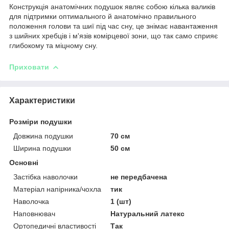
Конструкція анатомічних подушок являє собою кілька валиків
для підтримки оптимального й анатомічно правильного
положення голови та шиї під час сну, це знімає навантаження
з шийних хребців і м'язів комірцевої зони, що так само сприяє
глибокому та міцному сну.
Приховати
Характеристики
Розміри подушки
Довжина подушки
70 см
Ширина подушки
50 см
Основні
Застібка наволочки
не передбачена
Матеріал напірника/чохла
тик
Наволочка
1 (шт)
Наповнювач
Натуральний латекс
Ортопедичні властивості
Так