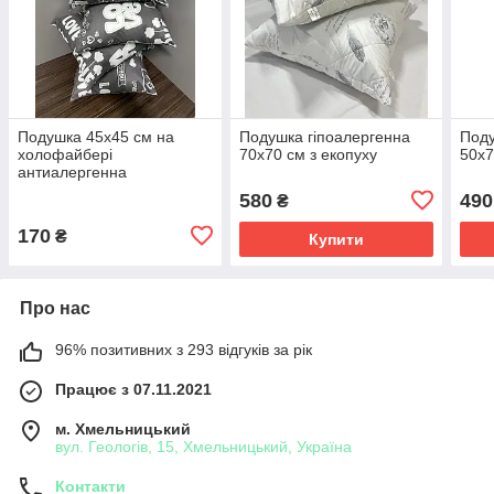
Подушка 45х45 см на
Подушка гіпоалергенна
Поду
холофайбері
70х70 см з екопуху
50х7
антиалергенна
декоративна
580
490
₴
170
₴
Купити
Про нас
96% позитивних з 293 відгуків за рік
Працює з 07.11.2021
м. Хмельницький
вул. Геологів, 15, Хмельницький, Україна
Контакти